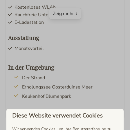
Kostenloses WLAN
Zeig mehr ↓
Rauchfreie Unterkunft
E-Ladestation
Ausstattung
Monatsvorteil
Küche und Haushalt
In der Umgebung
Kaffeemaschine
Der Strand
Elektrischer Wasserkocher
Erholungssee Oosterduinse Meer
Wasmachine
Keukenhof Blumenpark
Bad & Sanitär
Diese Website verwendet Cookies
Bad
Deze accommodatie ligt in Noordwijk, één van de
Wir verwenden Cookies, um Ihre Benutzererfahrung zu