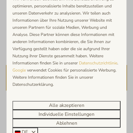
Schlafkomfort
populairste badplaatsen van Nederland.
optimieren, personalisierte Inhalte bereitzustellen und
Zwei Einzelbetten
unseren Datenverkehr zu analysieren. Wir teilen auch
Bekijk alle vakantiehuizen in Noordwijk
Informationen über Ihre Nutzung unserer Website mit
Kinderfreundlich
unseren Partnern für soziale Medien, Werbung und
Analyse. Diese Partner können diese Informationen mit
Babybett (Campingbett)
anderen Informationen kombinieren, die Sie ihnen zur
Tiefstpreisgarantie
Kinderstuhl
Verfügung gestellt haben oder die sie aufgrund Ihrer
Nutzung ihrer Dienste gesammelt haben. Weitere
Außenbereich & Extras
Informationen finden Sie in unserer
Datenschutzrichtlinie
.
Google
verwendet Cookies für personalisierte Werbung.
Garten
Verfügbarkeit und Preis
Weitere Informationen finden Sie in unserer
Datenschutzerklärung.
2 Gäste
Alle akzeptieren
Individuelle Einstellungen
Di
18-08-2026
Do
20-08-2026
Ablehnen
DE