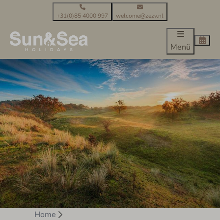
+31(0)85 4000 997
welcome@zezv.nl
Menü
Home