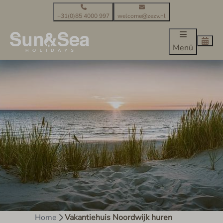
+31(0)85 4000 997
welcome@zezv.nl
Menü
Home
Vakantiehuis Noordwijk huren