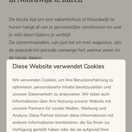
De beste tijd om een vakantiehuis in Noordwijk te
huren hangt af van je persoonlijke voorkeuren en wat
je wilt doen tijdens je verblijf.
De zomermaanden, van juni tot en met augustus, zijn
de populairste periode vanwege het warme weer en
de lange dagen.
Dit is de ideale tijd voor strandliefhebbers en
Diese Website verwendet Cookies
watersporters, omdat je optimaal kunt genieten van
Wir verwenden Cookies, um Ihre Benutzererfahrung zu
de zon en de zee.
optimieren, personalisierte Inhalte bereitzustellen und
Houd er wel rekening mee dat het in deze periode
unseren Datenverkehr zu analysieren. Wir teilen auch
druk kan zijn, dus vroeg boeken is aan te raden.
Informationen über Ihre Nutzung unserer Website mit
Voor wie de drukte wil vermijden, zijn de lente en de
unseren Partnern für soziale Medien, Werbung und
herfst uitstekende alternatieven. In de lente, vooral
Analyse. Diese Partner können diese Informationen mit
in april en mei, bloeien de beroemde Hollandse
anderen Informationen kombinieren, die Sie ihnen zur
Verfügung gestellt haben oder die sie aufgrund Ihrer
tulpenvelden rondom Noordwijk, wat een