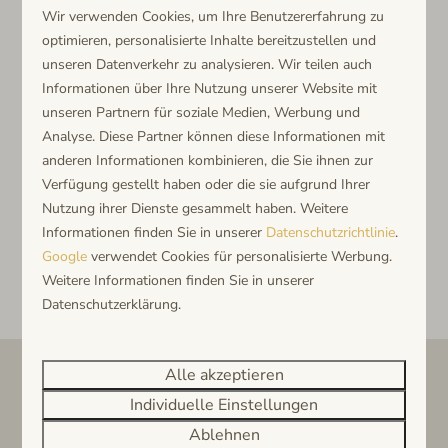
Wir verwenden Cookies, um Ihre Benutzererfahrung zu
optimieren, personalisierte Inhalte bereitzustellen und
unseren Datenverkehr zu analysieren. Wir teilen auch
Schaden melden
Informationen über Ihre Nutzung unserer Website mit
Schäden, die unter den Schadensfonds fallen,
unseren Partnern für soziale Medien, Werbung und
Analyse. Diese Partner können diese Informationen mit
müssen
innerhalb von 48 Stunden nach Abreise des
anderen Informationen kombinieren, die Sie ihnen zur
Gastes
über das nachstehende Schadensformular
Verfügung gestellt haben oder die sie aufgrund Ihrer
gemeldet werden.
Nutzung ihrer Dienste gesammelt haben. Weitere
Meldungen außerhalb dieser Frist werden
nicht
Informationen finden Sie in unserer
Datenschutzrichtlinie
.
bearbeitet
.
Google
verwendet Cookies für personalisierte Werbung.
Weitere Informationen finden Sie in unserer
Datenschutzerklärung.
Alle akzeptieren
Individuelle Einstellungen
Ablehnen
Vul onderstaand formulier zo