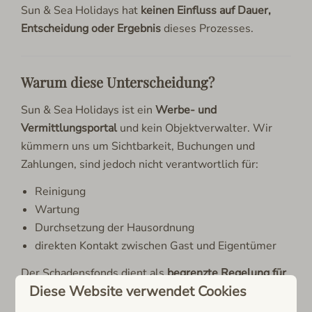
Sun & Sea Holidays hat
keinen Einfluss auf Dauer,
Entscheidung oder Ergebnis
dieses Prozesses.
Warum diese Unterscheidung?
Sun & Sea Holidays ist ein
Werbe- und
Vermittlungsportal
und kein Objektverwalter. Wir
kümmern uns um Sichtbarkeit, Buchungen und
Zahlungen, sind jedoch nicht verantwortlich für:
Reinigung
Wartung
Durchsetzung der Hausordnung
direkten Kontakt zwischen Gast und Eigentümer
Der Schadensfonds dient als
begrenzte Regelung für
Diese Website verwendet Cookies
nachweisbare Schäden
und ersetzt weder
Verwaltung noch Versicherung.